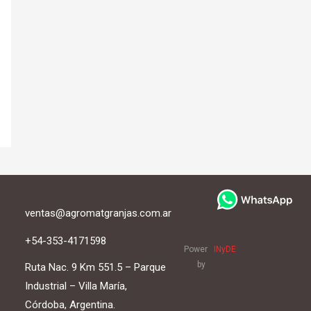
ventas@agromatgranjas.com.ar
+54-353-4171598
Power
INyDE
by
Ruta Nac. 9 Km 551.5 – Parque
Industrial – Villa María,
Córdoba, Argentina.